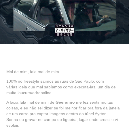
Mal de mim, fala mal de mim...
100% no freestyle saímos as ruas de São Paulo, com
várias ideia que mal sabíamos como executa-las, um dia de
muita loucura/adrenalina.
A faixa fala mal de mim de
Geenuino
me fez sentir muitas
coisas, e eu não sei dizer se foi melhor ficar pra fora da janela
de um carro pra captar imagens dentro do túnel Ayrton
Senna ou gravar no campo do figueira, lugar onde cresci e vi
evoluir.