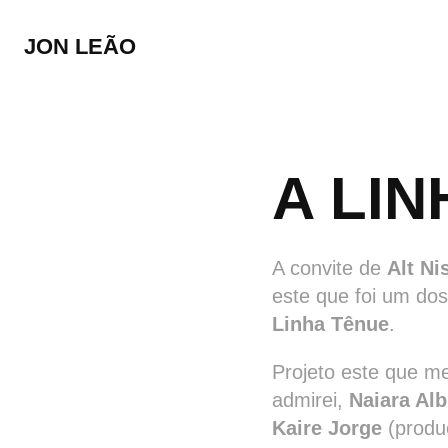
JON LEÃO
A LI
A convite de
Alt Ni
este que foi um dos
Linha Tênue
.
Projeto este que m
admirei,
Naiara Al
Kaire Jorge
(produ