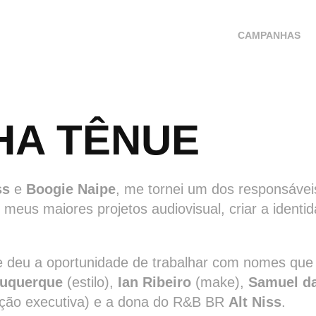
CAMPANHAS
NHA TÊNUE
ss
e
Boogie Naipe
, me tornei um dos responsáveis
 meus maiores projetos audiovisual, criar a identi
e deu a oportunidade de trabalhar com nomes qu
buquerque
(estilo),
Ian Ribeiro
(make),
Samuel d
ção executiva) e a dona do R&B BR
Alt Niss
.